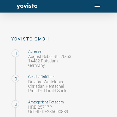
Menu
Skip
to
main
content
YOVISTO GMBH
Adresse
August Bebel Str. 26-53
14482 Potsdam
Germany
Geschäftsführer
Dr. Jörg Waitelonis
Christian Hentschel
Prof. Dr. Harald Sack
Amtsgericht Potsdam
HRB 25717P
Ust.-ID DE285690889